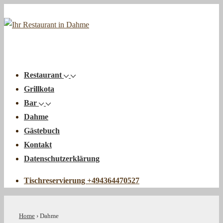
↓
Zum
Inhalt
Main
Menu
Navigation
Restaurant
Grillkota
Bar
Dahme
Gästebuch
Kontakt
Datenschutzerklärung
Tischreservierung +494364470527
Home
›
Dahme